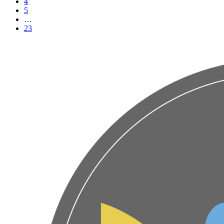
4
5
…
23